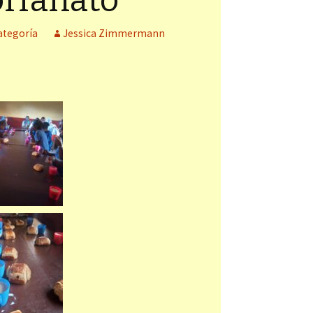
orfanato
ategoría
Jessica Zimmermann