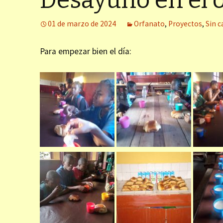
Desayuno en el 
 Formación
hin)
01 de marzo de 2024
Orfanato
,
Proyectos
,
Sin c
 ancianos (Fort
Para empezar bien el día:
almología La
 familia (Fort