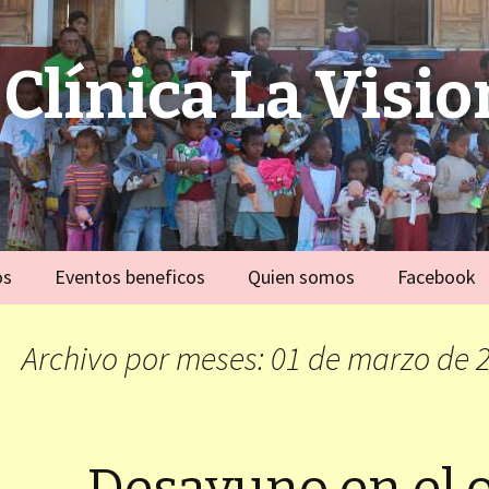
Clínica La Visio
os
Eventos beneficos
Quien somos
Facebook
 familias
Alemania
Equipo
ivo)
Archivo por meses: 01 de marzo de 
España
e violacion
ivo)
Fort Dauphin)