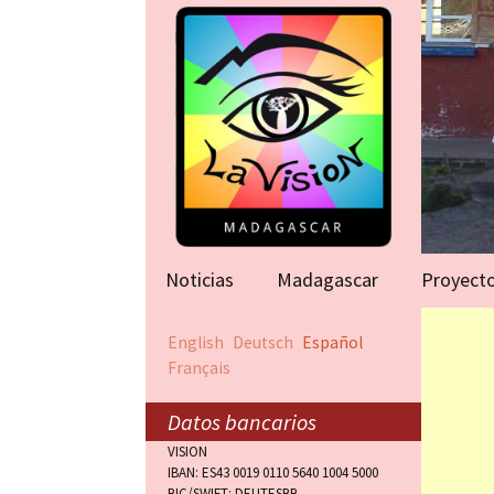
Noticias
Madagascar
Proyect
Ayuda para
English
Deutsch
Español
(Antananar
Français
Victimas d
(Antananar
Datos bancarios
VISION
Orfanato (
IBAN: ES43 0019 0110 5640 1004 5000
BIC/SWIFT: DEUTESBB