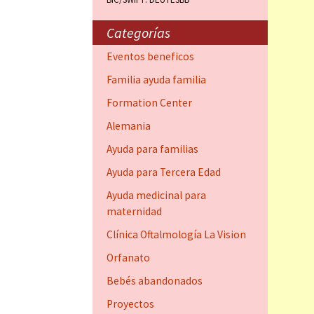
Centro de
(Fort Daup
Categorías
Ayuda para
Eventos beneficos
Dauphin)
Familia ayuda familia
Clínica Oft
Formation Center
Vision
Alemania
Familia por
Ayuda para familias
Dauphin)
Ayuda para Tercera Edad
Ayuda medicinal para
maternidad
Clínica Oftalmología La Vision
Orfanato
Bebés abandonados
Proyectos