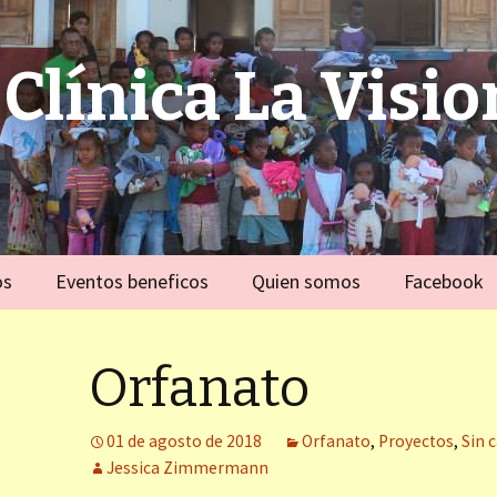
Clínica La Visio
os
Eventos beneficos
Quien somos
Facebook
 familias
Alemania
Equipo
ivo)
Orfanato
España
e violacion
ivo)
01 de agosto de 2018
Orfanato
,
Proyectos
,
Sin 
Fort Dauphin)
Jessica Zimmermann