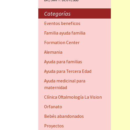
Centro de
(Fort Daup
Categorías
Ayuda para
Eventos beneficos
Dauphin)
Familia ayuda familia
Clínica Oft
Formation Center
Vision
Alemania
Familia por
Ayuda para familias
Dauphin)
Ayuda para Tercera Edad
Ayuda medicinal para
maternidad
Clínica Oftalmología La Vision
Orfanato
Bebés abandonados
Proyectos