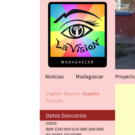
Noticias
Madagascar
Proyect
Ayuda para
English
Deutsch
Español
(Antananar
Français
Victimas d
(Antananar
Datos bancarios
VISION
Orfanato (
IBAN: ES43 0019 0110 5640 1004 5000
BIC/SWIFT: DEUTESBB