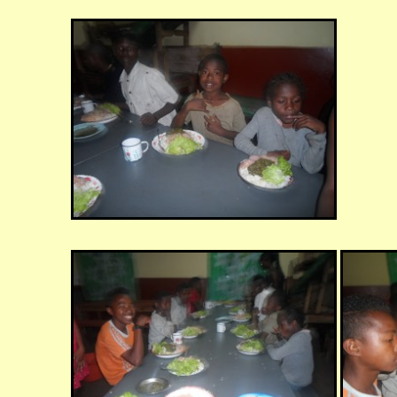
 Formación
hin)
 ancianos (Fort
almología La
 familia (Fort